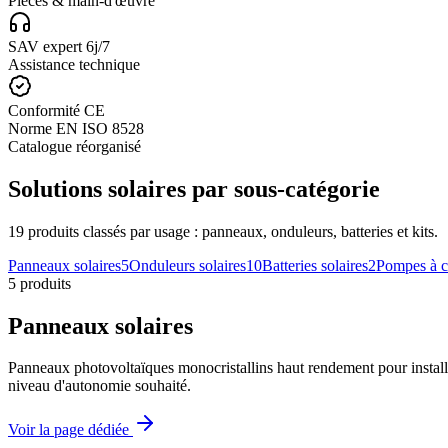
Pièces & main-d'œuvre
SAV expert 6j/7
Assistance technique
Conformité CE
Norme EN ISO 8528
Catalogue réorganisé
Solutions solaires par sous-catégorie
19 produits classés par usage : panneaux, onduleurs, batteries et kits.
Panneaux solaires
5
Onduleurs solaires
10
Batteries solaires
2
Pompes à c
5
produit
s
Panneaux solaires
Panneaux photovoltaïques monocristallins haut rendement pour install
niveau d'autonomie souhaité.
Voir la page dédiée