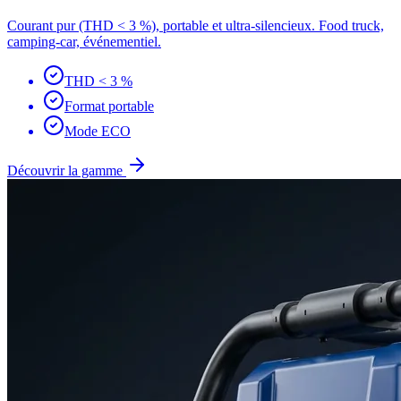
Courant pur (THD < 3 %), portable et ultra-silencieux. Food truck,
camping-car, événementiel.
THD < 3 %
Format portable
Mode ECO
Découvrir la gamme