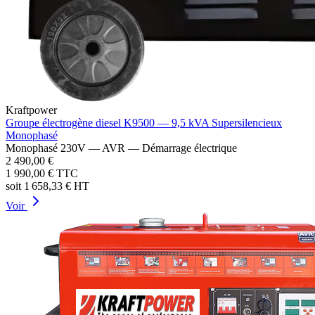
Kraftpower
Groupe électrogène diesel K9500 — 9,5 kVA Supersilencieux
Monophasé
Monophasé 230V — AVR — Démarrage électrique
2 490,00 €
1 990,00 €
TTC
soit
1 658,33 €
HT
Voir