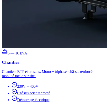
6 — 16 kVA
Chantier
Chantiers BTP et artisans. Mono + triphasé, châssis renforcé,
mobilité totale sur site.
230V + 400V
Châssis acier renforcé
Démarrage électrique