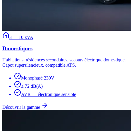
3 — 10 kVA
Domestiques
Habitations, résidences secondaires, secours électrique domestique.
Capot supersilencieux, compatible ATS.
Monophasé 230V
≤ 72 dB(A)
AVR — électronique sensible
Découvrir la gamme