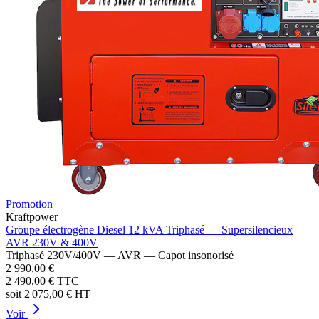
Promotion
Kraftpower
Groupe électrogène Diesel 12 kVA Triphasé — Supersilencieux
AVR 230V & 400V
Triphasé 230V/400V — AVR — Capot insonorisé
2 990,00 €
2 490,00 €
TTC
soit
2 075,00 €
HT
Voir