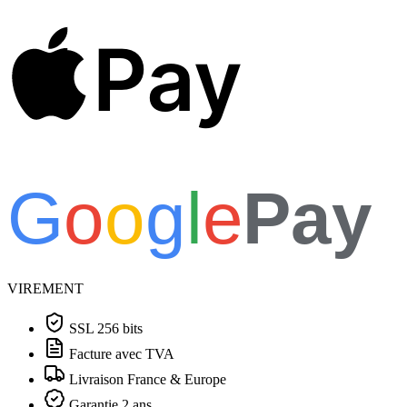
Pay
G
o
o
g
l
e
Pay
VIREMENT
SSL 256 bits
Facture avec TVA
Livraison France & Europe
Garantie 2 ans