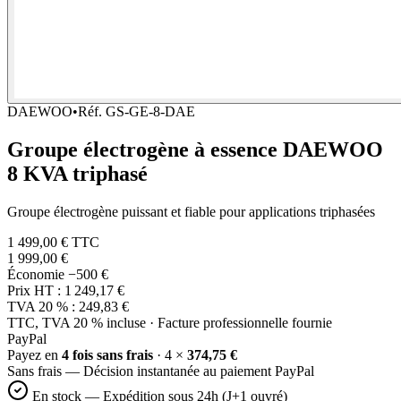
DAEWOO
•
Réf.
GS-GE-8-DAE
Groupe électrogène à essence DAEWOO
8 KVA triphasé
Groupe électrogène puissant et fiable pour applications triphasées
1 499,00 €
TTC
1 999,00 €
Économie
−500 €
Prix HT :
1 249,17 €
TVA 20 % :
249,83 €
TTC, TVA 20 % incluse · Facture professionnelle fournie
Pay
Pal
Payez en
4 fois sans frais
· 4 ×
374,75 €
Sans frais — Décision instantanée au paiement PayPal
En stock — Expédition sous 24h (J+1 ouvré)