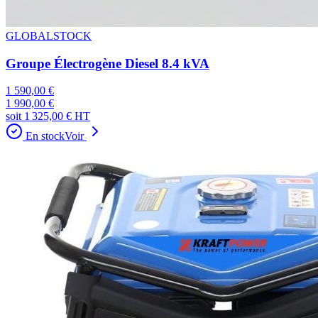
GLOBALSTOCK
Groupe Électrogène Diesel 8.4 kVA
1 590,00 €
1 990,00 €
soit
1 325,00 €
HT
En stock
Voir