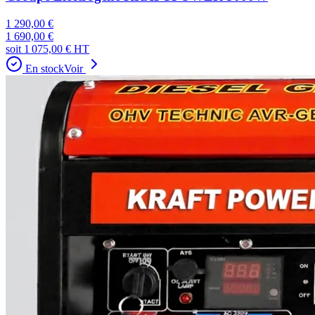
1 290,00 €
1 690,00 €
soit
1 075,00 €
HT
En stock
Voir