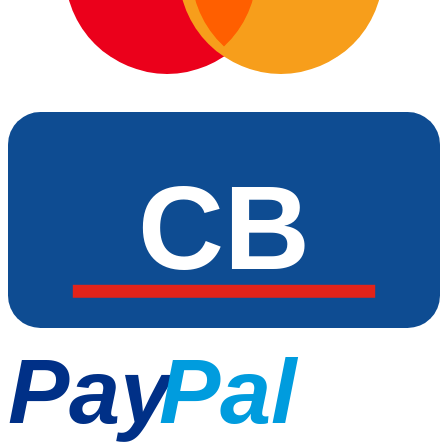
CB
Pay
Pal