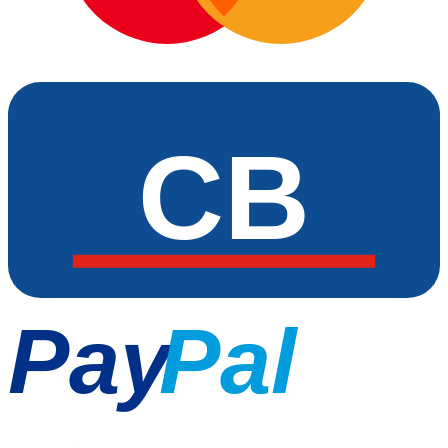
CB
Pay
Pal