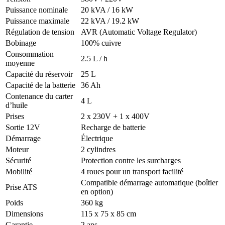
Puissance nominale
20 kVA / 16 kW
Puissance maximale
22 kVA / 19.2 kW
Régulation de tension
AVR (Automatic Voltage Regulator)
Bobinage
100% cuivre
Consommation
2.5 L / h
moyenne
Capacité du réservoir
25 L
Capacité de la batterie
36 Ah
Contenance du carter
4 L
d’huile
Prises
2 x 230V + 1 x 400V
Sortie 12V
Recharge de batterie
Démarrage
Électrique
Moteur
2 cylindres
Sécurité
Protection contre les surcharges
Mobilité
4 roues pour un transport facilité
Compatible démarrage automatique (boîtier
Prise ATS
en option)
Poids
360 kg
Dimensions
115 x 75 x 85 cm
Garantie
2 ans