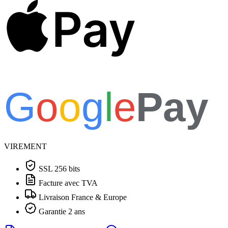
Pay
G
o
o
g
l
e
Pay
VIREMENT
SSL 256 bits
Facture avec TVA
Livraison France & Europe
Garantie 2 ans