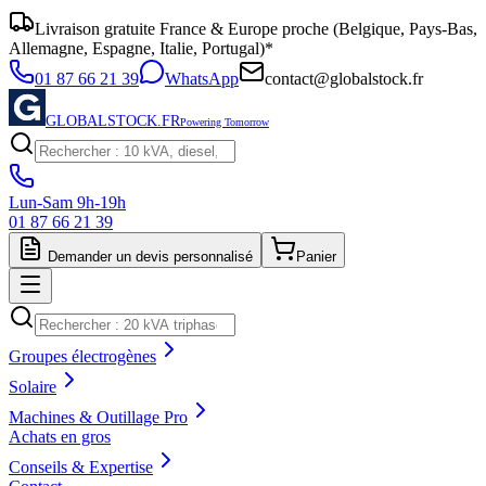
Livraison gratuite France & Europe proche (Belgique, Pays-Bas,
Allemagne, Espagne, Italie, Portugal)*
01 87 66 21 39
WhatsApp
contact@globalstock.fr
GLOBALSTOCK.FR
Powering Tomorrow
Lun-Sam 9h-19h
01 87 66 21 39
Demander un devis personnalisé
Panier
Groupes électrogènes
Solaire
Machines & Outillage Pro
Achats en gros
Conseils & Expertise