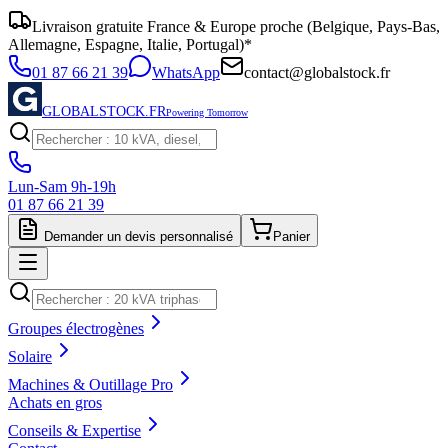
Livraison gratuite France & Europe proche (Belgique, Pays-Bas,
Allemagne, Espagne, Italie, Portugal)*
01 87 66 21 39
WhatsApp
contact@globalstock.fr
GLOBALSTOCK.FR
Powering Tomorrow
Lun-Sam 9h-19h
01 87 66 21 39
Demander un devis personnalisé
Panier
Groupes électrogènes
Solaire
Machines & Outillage Pro
Achats en gros
Conseils & Expertise