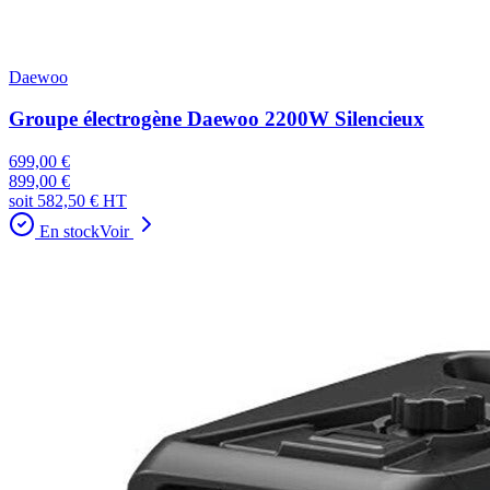
Daewoo
Groupe électrogène Daewoo 2200W Silencieux
699,00 €
899,00 €
soit
582,50 €
HT
En stock
Voir