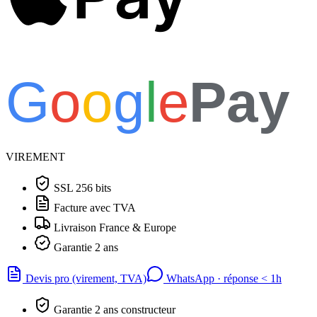
G
o
o
g
l
e
Pay
VIREMENT
SSL 256 bits
Facture avec TVA
Livraison France & Europe
Garantie 2 ans
Devis pro (virement, TVA)
WhatsApp · réponse
<
1h
Garantie 2 ans constructeur