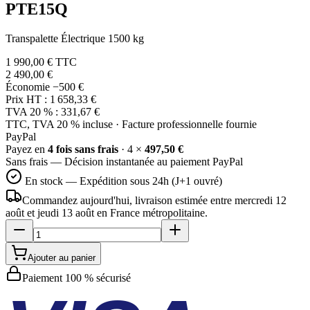
PTE15Q
Transpalette Électrique 1500 kg
1 990,00 €
TTC
2 490,00 €
Économie
−500 €
Prix HT :
1 658,33 €
TVA 20 % :
331,67 €
TTC, TVA 20 % incluse · Facture professionnelle fournie
Pay
Pal
Payez en
4 fois sans frais
· 4 ×
497,50 €
Sans frais — Décision instantanée au paiement PayPal
En stock — Expédition sous 24h (J+1 ouvré)
Commandez aujourd'hui, livraison estimée
entre mercredi 12
août et jeudi 13 août
en France métropolitaine.
Ajouter au panier
Paiement 100 % sécurisé