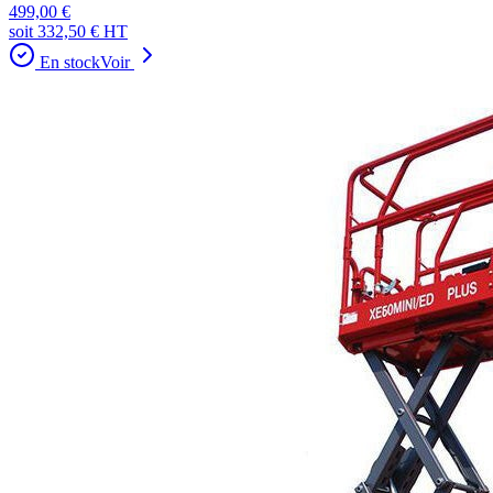
499,00 €
soit
332,50 €
HT
En stock
Voir