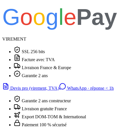
G
o
o
g
l
e
Pay
VIREMENT
SSL 256 bits
Facture avec TVA
Livraison France & Europe
Garantie 2 ans
Devis pro (virement, TVA)
WhatsApp · réponse
<
1h
Garantie 2 ans constructeur
Livraison gratuite France
Export DOM-TOM & International
Paiement 100 % sécurisé