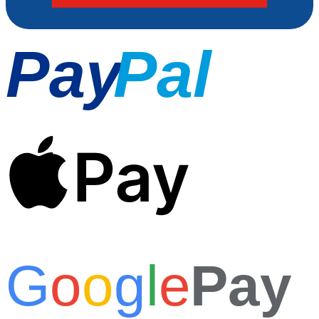
Pay
Pal
Pay
G
o
o
g
l
e
Pay