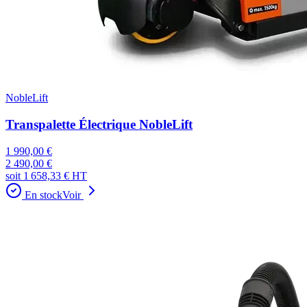
NobleLift
Transpalette Électrique NobleLift
1 990,00 €
2 490,00 €
soit
1 658,33 €
HT
En stock
Voir